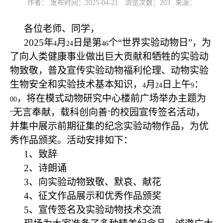
作者： 发布时间：2025-04-21
浏览次数：
203
来源：
各位老师、同学，
2025
年
月
日是第
个“世界实验动物日”，为
4
24
46
了向人类健康事业做出巨大贡献和牺牲的实验动
物致敬，普及宣传实验动物福利伦理、动物实验
生物安全和实验技术基本知识，
月
日上午
：
4
24
9
，将在模式动物研究中心楼前广场举办主题为
00
无言奉献，载科创向善
的校园宣传签名活动，
“
”
并集中展示前期征集的纪念实验动物作品，为优
秀作品颁奖。活动安排如下：
1
、致辞
2
、诗朗诵
3
、向实验动物致敬、默哀、献花
4
、征文作品展示和优秀作品颁奖
5
、宣传签名及实验动物技术交流